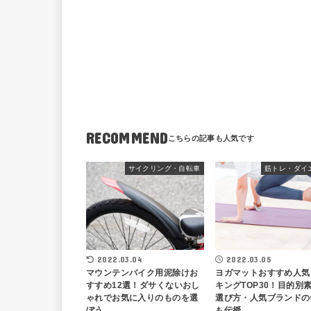
RECOMMEND
サイクリング・自転車
筋トレ・ダイ
2022.03.04
2022.03.05
マウンテンバイク用泥除けお
ヨガマットおすすめ人気
すすめ12選！ダサくないおし
キングTOP30！目的別
ゃれでお気に入りのものを選
選び方・人気ブランドの
ぼう
も伝授