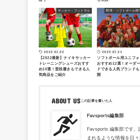
サッカー・フットサル
野球・ソフトボール用
2022.03.24
2022.03.02
ソフトボール用ユニフォ
【2022最新】ナイキサッカー
おすすめ12選！オーダ
トレーニングシューズおすす
ドできる人気ブランドも
め10選！普段履きもできる人
開
気商品をご紹介
ABOUT US
Favsports編集部
Favsports 編集
まれるような情報を日々