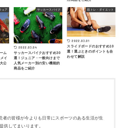
ウェア
サッカースパイク
筋トレ・ダイエット
2022.03.01
スライドボードのおすすめ10
2022.03.04
選！選ぶときのポイントも合
ーム
サッカースパイクおすすめ30
わせて解説
ーメイ
選！ジュニア・一般向けまで
大公
人気メーカー別の安い機能的
商品をご紹介
部です。読者の皆様が今よりも日常にスポーツのある生活が生
提供してまいります。