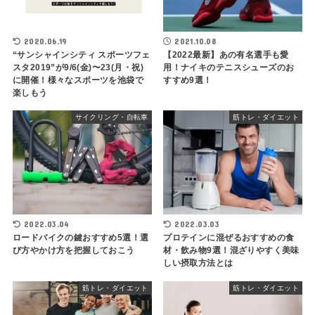
2020.06.19
2021.10.08
“サンシャインシティ スポーツフェ
【2022最新】あの有名選手も愛
スタ2019”が9/6(金)〜23(月・祝)
用！ナイキのテニスシューズのお
に開催！様々なスポーツを池袋で
すすめ9選！
楽しもう
サイクリング・自転車
筋トレ・ダイエット
2022.03.04
2022.03.03
ロードバイクの鍵おすすめ5選！選
プロテインに混ぜるおすすめの食
び方やかけ方を把握しておこう
材・飲み物9選！混ざりやすく美味
しい摂取方法とは
筋トレ・ダイエット
筋トレ・ダイエット