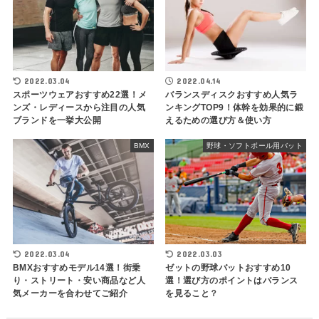
2022.03.04
2022.04.14
スポーツウェアおすすめ22選！メ
バランスディスクおすすめ人気ラ
ンズ・レディースから注目の人気
ンキングTOP9！体幹を効果的に鍛
ブランドを一挙大公開
えるための選び方＆使い方
BMX
野球・ソフトボール用バット
2022.03.04
2022.03.03
BMXおすすめモデル14選！街乗
ゼットの野球バットおすすめ10
り・ストリート・安い商品など人
選！選び方のポイントはバランス
気メーカーを合わせてご紹介
を見ること？