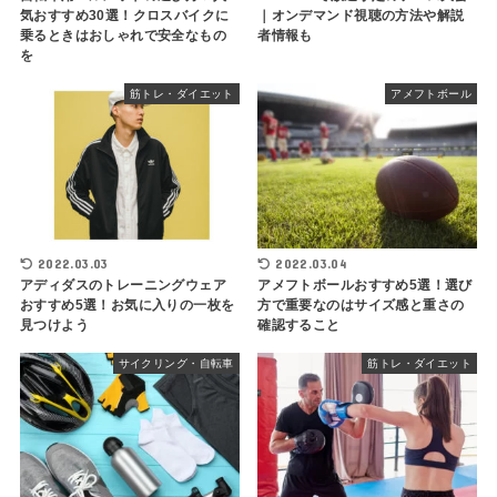
気おすすめ30選！クロスバイクに
｜オンデマンド視聴の方法や解説
乗るときはおしゃれで安全なもの
者情報も
を
筋トレ・ダイエット
アメフトボール
2022.03.03
2022.03.04
アディダスのトレーニングウェア
アメフトボールおすすめ5選！選び
おすすめ5選！お気に入りの一枚を
方で重要なのはサイズ感と重さの
見つけよう
確認すること
サイクリング・自転車
筋トレ・ダイエット