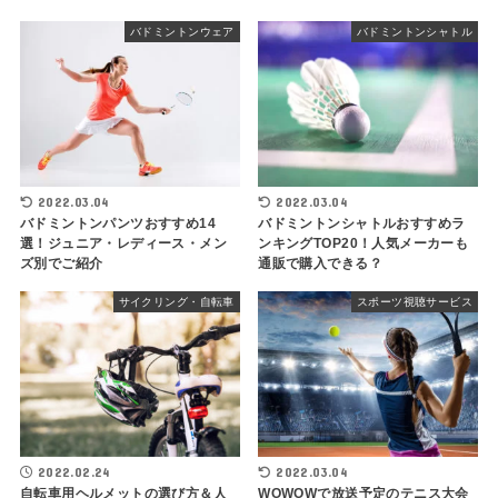
バドミントンウェア
バドミントンシャトル
2022.03.04
2022.03.04
バドミントンパンツおすすめ14
バドミントンシャトルおすすめラ
選！ジュニア・レディース・メン
ンキングTOP20！人気メーカーも
ズ別でご紹介
通販で購入できる？
サイクリング・自転車
スポーツ視聴サービス
2022.02.24
2022.03.04
自転車用ヘルメットの選び方＆人
WOWOWで放送予定のテニス大会