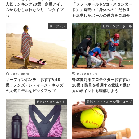
人気ランキング20選！定番アイテ
「ソフトホールドStd（スタンダー
ムからおしゃれなシリコンタイプ
ド）」発売中！身体へのこだわり
も
を追求したポールの魅力をご紹介
サーフィン
野球・ソフトボール
2022.02.18
2022.03.04
サーフィンポンチョおすすめ10
野球審判用プロテクターおすすめ
選！メンズ・レディース・キッズ
10選！防具を着用する意味と選び
の人気モデルをピックアップ
方のポイントも理解しよう
筋トレ・ダイエット
野球・ソフトボール用グローブ