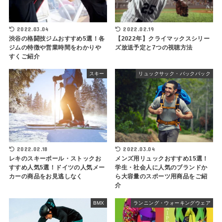
2022.03.04
2022.02.19
渋谷の格闘技ジムおすすめ5選！各
【2022年】クライマックスシリー
ジムの特徴や営業時間をわかりや
ズ放送予定と7つの視聴方法
すくご紹介
スキー
リュックサック・バックパック
2022.02.18
2022.03.04
レキのスキーポール・ストックお
メンズ用リュックおすすめ15選！
すすめ人気5選！ドイツの人気メー
学生・社会人に人気のブランドか
カーの商品をお見逃しなく
ら大容量のスポーツ用商品をご紹
介
BMX
ランニング・ウォーキングウェア