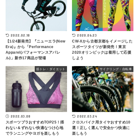
2022.02.18
2020.06.23
【1/24新発売】『ニューエラ(New
CW-Xから古都京都をイメージした
Era)』から「Performance
スポーツタイツが新発売！東京
Apparel(パフォーマンスアパレ
2020オリンピックは着用して応援
ル)」新作17商品が登場
しよう
筋トレ・ダイエット
サイクリング・自転車
2022.03.08
2022.03.24
スポーツブラおすすめTOP25！揺
クロスバイク用タイヤおすすめ10
れない＆ずれない快適なつけ心地
選！正しく選んで安全かつ快適に
でランニングやヨガを楽しもう
楽しもう