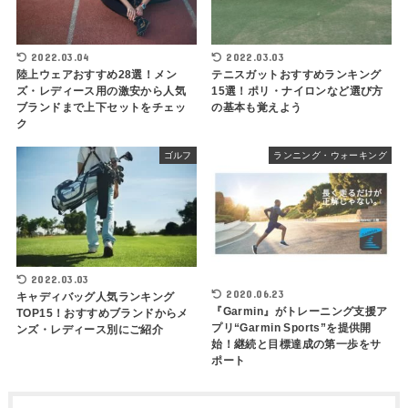
2022.03.04
2022.03.03
陸上ウェアおすすめ28選！メン
テニスガットおすすめランキング
ズ・レディース用の激安から人気
15選！ポリ・ナイロンなど選び方
ブランドまで上下セットをチェッ
の基本も覚えよう
ク
ゴルフ
ランニング・ウォーキング
2022.03.03
2020.06.23
キャディバッグ人気ランキング
『Garmin』がトレーニング支援ア
TOP15！おすすめブランドからメ
プリ“Garmin Sports”を提供開
ンズ・レディース別にご紹介
始！継続と目標達成の第一歩をサ
ポート