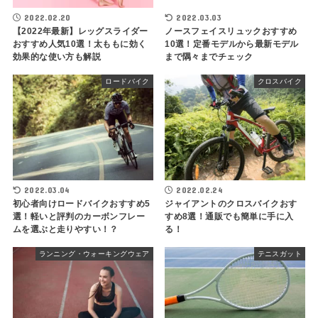
2022.02.20
2022.03.03
【2022年最新】レッグスライダー
ノースフェイスリュックおすすめ
おすすめ人気10選！太ももに効く
10選！定番モデルから最新モデル
効果的な使い方も解説
まで隅々までチェック
ロードバイク
クロスバイク
2022.03.04
2022.02.24
初心者向けロードバイクおすすめ5
ジャイアントのクロスバイクおす
選！軽いと評判のカーボンフレー
すめ8選！通販でも簡単に手に入
ムを選ぶと走りやすい！？
る！
ランニング・ウォーキングウェア
テニスガット