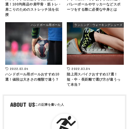
選！100均商品や肩甲骨・筋トレ・
バレーボールやサッカーなどスポ
肩こりのためのストレッチ法を伝
ーツをする際に必要な中身とは
授
ハンドボール用ボール
ランニング・ウォーキングシューズ
2022.03.04
2022.03.04
ハンドボール用ボールおすすめ10
陸上用スパイクおすすめ17選！
選！値段は大きさの種類で違う？
短・中・長距離で選び方が違うっ
て本当？
ABOUT US