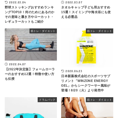
2022.03.04
2022.03.07
野球ストッキングおすすめランキ
タオルキャップ子ども用おすすめ
ングTOP10！何のためにあるのか
15選！スイミングや海水浴にも使
その意味と履き方やローカット・
える必需品
レギュラーカットもご紹介
筋トレ・ダイエット
筋トレ・ダイエット
2022.04.07
【2022年決定版】フォームローラ
2020.06.23
ーのおすすめ12選！特徴や使い方
日本新薬株式会社のスポーツサプ
も伝授
リメント「WINZONE ENERGY
GEL」からシークワーサー風味が
登場！8/20（火）より発売中
ドラムバック
筋トレ・ダイエット