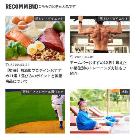
RECOMMEND
筋トレ・ダイエット
筋トレ・ダイエット
2022.03.01
アームバーおすすめ10選！鍛えた
2022.03.04
い部位別のトレーニング方法もご
【監修】無添加プロテインおすす
紹介
め11選！選び方のポイントと国産
商品について
野球・ソフトボール用ウェア
水泳