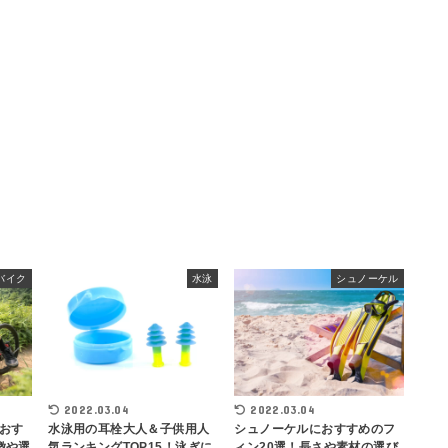
バイク
水泳
シュノーケル
2022.03.04
2022.03.04
おす
水泳用の耳栓大人＆子供用人
シュノーケルにおすすめのフ
徴や選
気ランキングTOP15！泳ぎに
ィン20選！長さや素材の選び