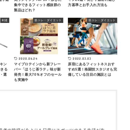
集中できるフィット感抜群の
方基準とお手入れ方法も
製品はどれ？
剣道
筋トレ・ダイエット
筋トレ・ダイエット
2020.06.24
2022.03.03
キン
マイプロテインから新フレー
原宿にあるフィットネスおす
できる
バー「ほうじ茶ラテ」味が新
すめ5選！格闘技スタジオも完
・選
発売！最大70％オフのセール
備している注目の施設とは
も実施中