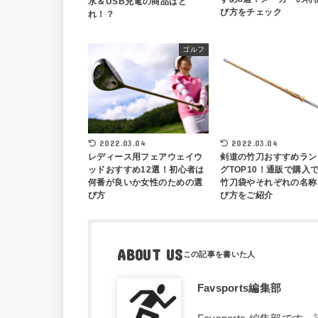
水＆USB充電の商品はど
び方をチェック
れ！？
ゴルフ
2022.03.04
2022.03.04
レディース用フェアウェイウ
剣道の竹刀おすすめラン
ッドおすすめ12選！初心者は
グTOP10！通販で購入
何番が良いか女性のための選
竹刀袋やそれぞれの名称
び方
び方をご紹介
ABOUT US
Favsports編集部