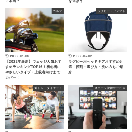
て本当？
を選ぼう
ゴルフ
ラグビー・アメフト
2022.03.04
2022.03.02
【2022年最新】ウェッジ人気おす
ラグビー用ヘッドギアおすすめ5
すめランキングTOP16！初心者に
選！役割・選び方・洗い方もご紹
やさしいタイプ・上級者向けまで
介
カバー！
筋トレ・ダイエット
スポーツ視聴サービス