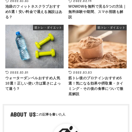
2022.03.03
2022.02.19
池袋のフィットネスクラブおすす
WOWOWを無料で見る5つの方法｜
め5選！安い料金で通える施設はあ
無料体験や期間、スマホ視聴も解
る？
説
筋トレ・ダイエット
筋トレ・ダイエット
2022.03.01
2022.03.03
ウォーターダンベルおすすめ人気
筋トレ後のプロテインおすすめ5
10選！正しい使い方は重さによっ
選！気になる効果や摂取量・タイ
て違う？
ミング・その後の食事について徹
底解説
ABOUT US