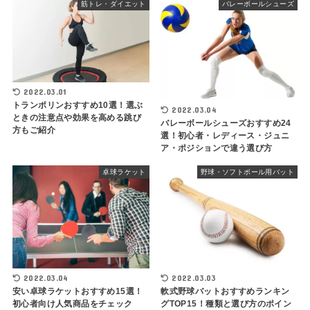
筋トレ・ダイエット
バレーボールシューズ
2022.03.01
トランポリンおすすめ10選！選ぶ
2022.03.04
ときの注意点や効果を高める跳び
バレーボールシューズおすすめ24
方もご紹介
選！初心者・レディース・ジュニ
ア・ポジションで違う選び方
卓球ラケット
野球・ソフトボール用バット
2022.03.04
2022.03.03
安い卓球ラケットおすすめ15選！
軟式野球バットおすすめランキン
初心者向け人気商品をチェック
グTOP15！種類と選び方のポイン