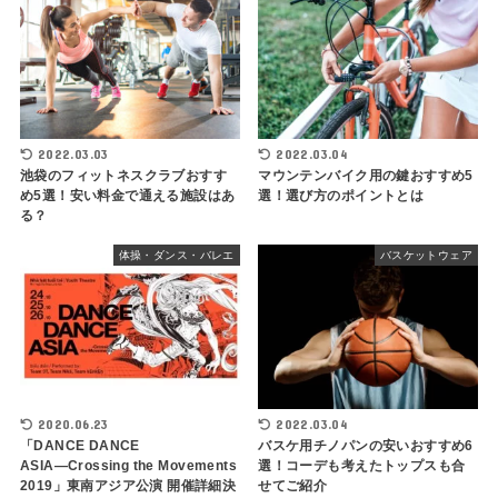
2022.03.03
2022.03.04
池袋のフィットネスクラブおすす
マウンテンバイク用の鍵おすすめ5
め5選！安い料金で通える施設はあ
選！選び方のポイントとは
る？
体操・ダンス・バレエ
バスケットウェア
2020.06.23
2022.03.04
「DANCE DANCE
バスケ用チノパンの安いおすすめ6
ASIA―Crossing the Movements
選！コーデも考えたトップスも合
2019」東南アジア公演 開催詳細決
せてご紹介