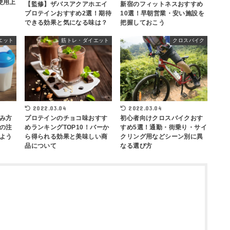
使用上
【監修】ザバスアクアホエイ
新宿のフィットネスおすすめ
プロテインおすすめ2選！期待
10選！早朝営業・安い施設を
できる効果と気になる味は？
把握しておこう
エット
筋トレ・ダイエット
クロスバイク
2022.03.04
2022.03.04
み方
プロテインのチョコ味おすす
初心者向けクロスバイクおす
の注
めランキングTOP10！バーか
すめ5選！通勤・街乗り・サイ
よう
ら得られる効果と美味しい商
クリング用などシーン別に異
品について
なる選び方