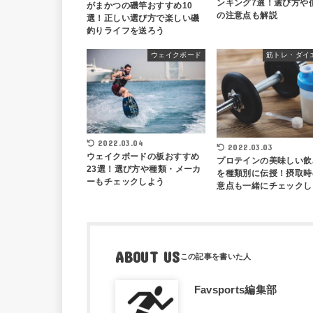
ンキング7選！選び方や
がまかつの磯竿おすすめ10
の注意点も解説
選！正しい選び方で楽しい磯
釣りライフを送ろう
ウェイクボード
筋トレ・ダイ
2022.03.04
2022.03.03
ウェイクボードの板おすすめ
プロテインの美味しい飲
23選！選び方や種類・メーカ
を種類別に伝授！摂取時
ーもチェックしよう
意点も一緒にチェックし
ABOUT US
Favsports編集部