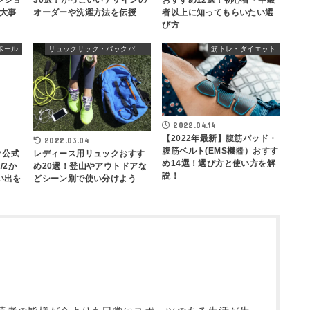
ンショ
30選！かっこいいデザインの
おすすめ12選！初心者・中級
大事
オーダーや洗濯方法を伝授
者以上に知ってもらいたい選
び方
ボール
リュックサック・バックパック
筋トレ・ダイエット
2022.04.14
【2022年最新】腹筋パッド・
2022.03.04
腹筋ベルト(EMS機器）おすす
ク公式
レディース用リュックおすす
め14選！選び方と使い方を解
/2か
め20選！登山やアウトドアな
説！
い出を
どシーン別で使い分けよう