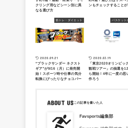
すめ5選！通勤・街乗り・サイ
め8選！選び方はサスペ
クリング用などシーン別に異
ンもチェックすることが
なる選び方
筋トレ・ダイエット
バスケット
2020.09.21
2020.03.19
“ブラックサンダー ネクスト
「東京2020オリンピッ
ギア”が9/16（月）に発売開
観戦ツアー」の抽選を12
始！スポーツ時や仕事の気分
ら開始！4年に一度の思
転換にぴったりなチョコバー
作ろう
ABOUT US
Favsports編集部