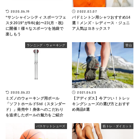
2020.06.19
2022.03.07
“サンシャインシティ スポーツフェ
バドミントン用シャツおすすめ14
スタ2019”が9/6(金)〜23(月・祝)
選！メンズ・レディース・ジュニ
に開催！様々なスポーツを池袋で
ア人気はヨネックス？
楽しもう
ランニング・ウォーキング
登山
2020.06.23
2021.06.25
ミズノのウォーキング用ポール
【アディダス】今アツい！トレッ
「ソフトホールドStd（スタンダー
キングシューズの選び方とおすす
ド）」発売中！身体へのこだわり
め商品8選
を追求したポールの魅力をご紹介
バスケットシューズ
筋トレ・ダイエット