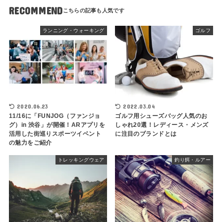
RECOMMEND
ランニング・ウォーキング
ゴルフ
2020.06.23
2022.03.04
11/16に「FUNJOG（ファンジョ
ゴルフ用シューズバッグ人気のお
グ）in 渋谷」が開催！ARアプリを
しゃれ20選！レディース・メンズ
活用した街巡りスポーツイベント
に注目のブランドとは
の魅力をご紹介
トレッキングウェア
釣り餌・ルアー