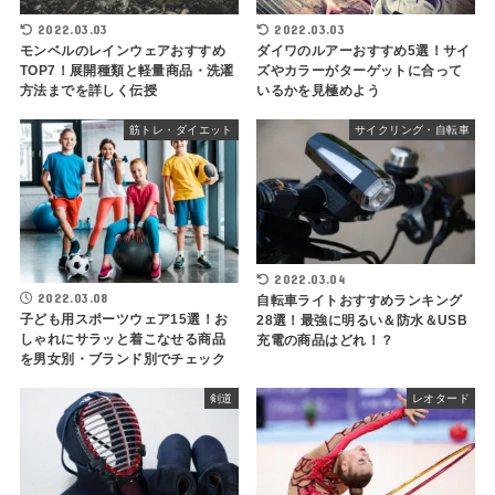
2022.03.03
2022.03.03
モンベルのレインウェアおすすめ
ダイワのルアーおすすめ5選！サイ
TOP7！展開種類と軽量商品・洗濯
ズやカラーがターゲットに合って
方法までを詳しく伝授
いるかを見極めよう
筋トレ・ダイエット
サイクリング・自転車
2022.03.04
2022.03.08
自転車ライトおすすめランキング
子ども用スポーツウェア15選！お
28選！最強に明るい＆防水＆USB
しゃれにサラッと着こなせる商品
充電の商品はどれ！？
を男女別・ブランド別でチェック
剣道
レオタード