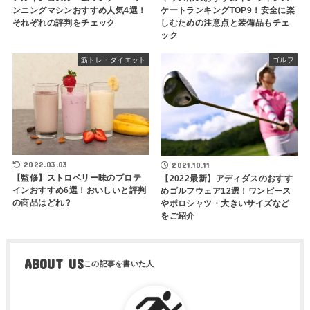
ンニングマシンおすすめ人気4選！
ケートランキングTOP9！安全に楽
それぞれの評判をチェック
しむための注意点と装備品もチェ
ック
筋トレ・ダイエット
ゴルフ
2022.03.03
2021.10.11
【監修】ストロベリー味のプロテ
【2022最新】アディダスのおすす
インおすすめ6選！おいしいと評判
めゴルフウェア12選！ワンピース
の商品はどれ？
やポロシャツ・大きいサイズなど
をご紹介
ABOUT US