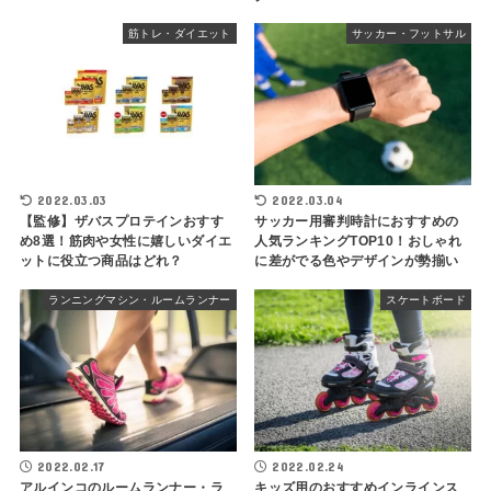
筋トレ・ダイエット
サッカー・フットサル
2022.03.03
2022.03.04
【監修】ザバスプロテインおすす
サッカー用審判時計におすすめの
め8選！筋肉や女性に嬉しいダイエ
人気ランキングTOP10！おしゃれ
ットに役立つ商品はどれ？
に差がでる色やデザインが勢揃い
ランニングマシン・ルームランナー
スケートボード
2022.02.17
2022.02.24
アルインコのルームランナー・ラ
キッズ用のおすすめインラインス